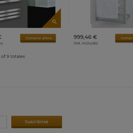
€
999,46 €
Comprar ahora
Compr
do
IVA incluido
 of 9 totales