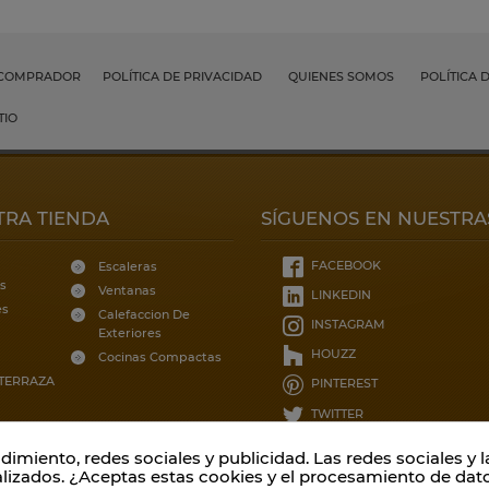
 COMPRADOR
POLÍTICA DE PRIVACIDAD
QUIENES SOMOS
POLÍTICA 
TIO
TRA TIENDA
SÍGUENOS EN NUESTRA
FACEBOOK
Escaleras
s
Ventanas
LINKEDIN
es
Calefaccion De
INSTAGRAM
Exteriores
HOUZZ
Cocinas Compactas
 TERRAZA
PINTEREST
TWITTER
imiento, redes sociales y publicidad. Las redes sociales y la
alizados. ¿Aceptas estas cookies y el procesamiento de dat