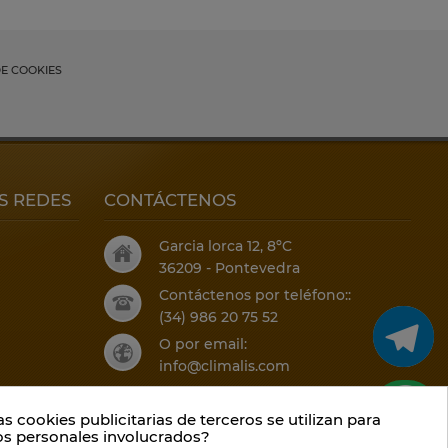
DE COOKIES
S REDES
CONTÁCTENOS
Garcia lorca 12, 8ºC
36209 - Pontevedra
Contáctenos por teléfono::
(34) 986 20 75 52
O por email:
info@climalis.com
s cookies publicitarias de terceros se utilizan para
os personales involucrados?