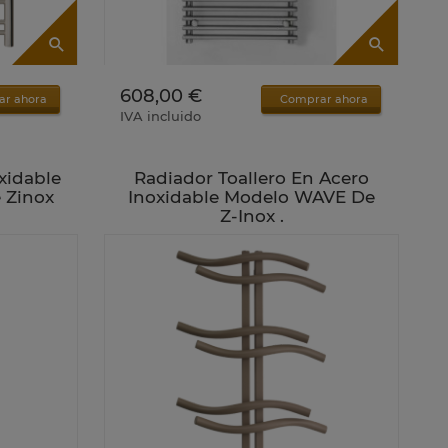
608,00 €
ar ahora
Comprar ahora
IVA incluido
xidable
Radiador Toallero En Acero
 Zinox
Inoxidable Modelo WAVE De
Z-Inox .