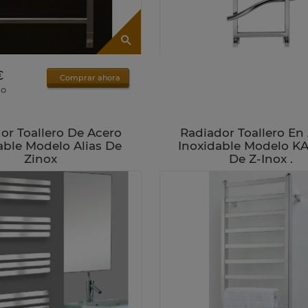
€
Comprar ahora
do
or Toallero De Acero
Radiador Toallero En
able Modelo Alias De
Inoxidable Modelo 
Zinox
De Z-Inox .