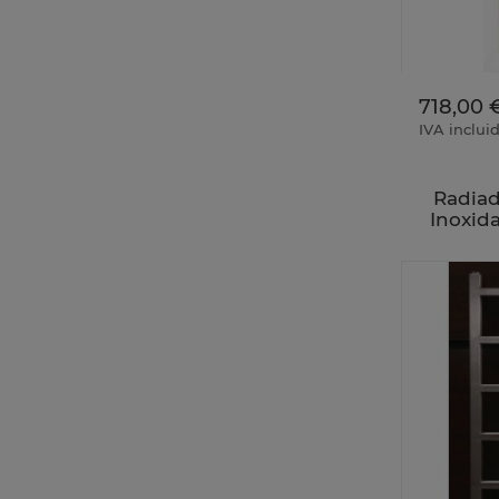
718,00 
IVA inclui
Radiad
Inoxid