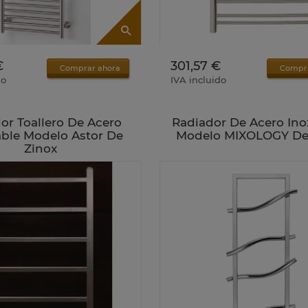
€
301,57 €
Comprar ahora
Compr
do
IVA incluido
or Toallero De Acero
Radiador De Acero Ino
able Modelo Astor De
Modelo MIXOLOGY De
Zinox