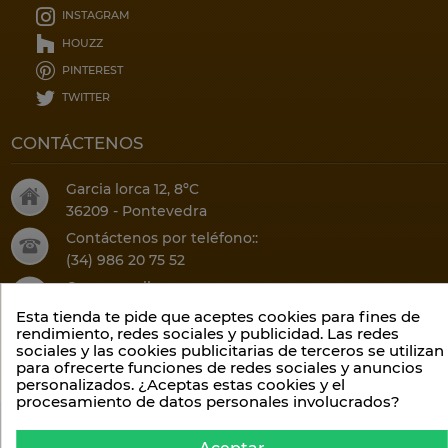
INSTAGRAM
HOUZZ
PINTEREST
TWITTER
CONTÁCTENOS
Garcia lorca 12, 8ºC
36209 - Pontevedra
Contáctenos por teléfono::
(34) 986 20 75 52
O por email:
info@climalis.com
Esta tienda te pide que aceptes cookies para fines de
rendimiento, redes sociales y publicidad. Las redes
sociales y las cookies publicitarias de terceros se utilizan
para ofrecerte funciones de redes sociales y anuncios
personalizados. ¿Aceptas estas cookies y el
procesamiento de datos personales involucrados?
Lavelis S.L