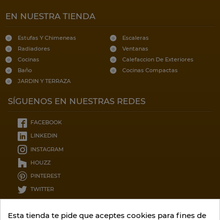
EN NUESTRA TIENDA
Estufas Y Chimeneas
Escaleras
Radiadores
Ventanas
Cocinas
Calefaccion De Exteriores
Baño
Cocinas Compactas
JARDIN Y TERRAZA
SÍGUENOS EN NUESTRAS REDES
FACEBOOK
LINKEDIN
INSTAGRAM
HOUZZ
PINTEREST
TWITTER
CONTÁCTENOS
Esta tienda te pide que aceptes cookies para fines de