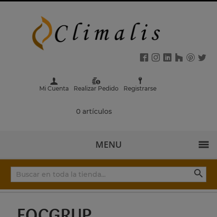
Mi Cuenta
Realizar Pedido
Registrarse
0 artículos
MENU

FOCGRUP