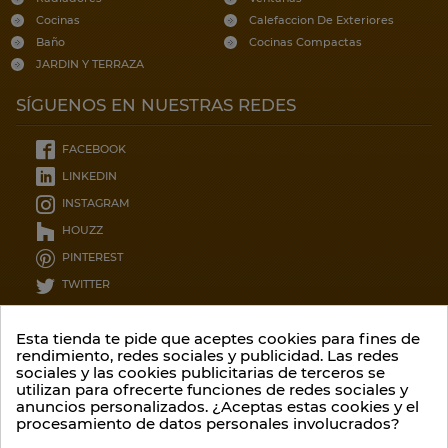
Cocinas
Calefaccion De Exteriores
Baño
Cocinas Compactas
JARDIN Y TERRAZA
SÍGUENOS EN NUESTRAS REDES
FACEBOOK
LINKEDIN
INSTAGRAM
HOUZZ
PINTEREST
TWITTER
CONTÁCTENOS
Esta tienda te pide que aceptes cookies para fines de
rendimiento, redes sociales y publicidad. Las redes
sociales y las cookies publicitarias de terceros se
Garcia lorca 12, 8ºC
utilizan para ofrecerte funciones de redes sociales y
36209 - Pontevedra
anuncios personalizados. ¿Aceptas estas cookies y el
procesamiento de datos personales involucrados?
Contáctenos por teléfono::
(34) 986 20 75 52