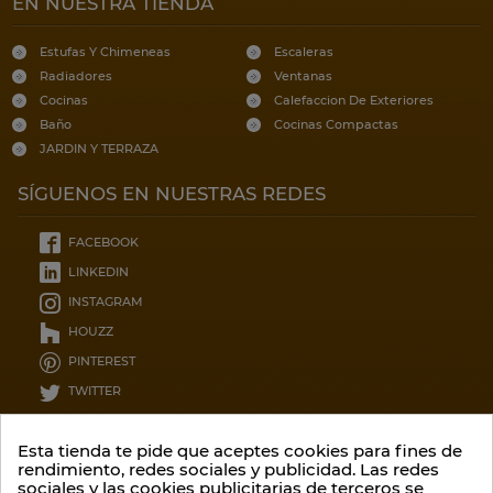
EN NUESTRA TIENDA
Estufas Y Chimeneas
Escaleras
Radiadores
Ventanas
Cocinas
Calefaccion De Exteriores
Baño
Cocinas Compactas
JARDIN Y TERRAZA
SÍGUENOS EN NUESTRAS REDES
FACEBOOK
LINKEDIN
INSTAGRAM
HOUZZ
PINTEREST
TWITTER
CONTÁCTENOS
Esta tienda te pide que aceptes cookies para fines de
rendimiento, redes sociales y publicidad. Las redes
sociales y las cookies publicitarias de terceros se
Garcia lorca 12, 8ºC