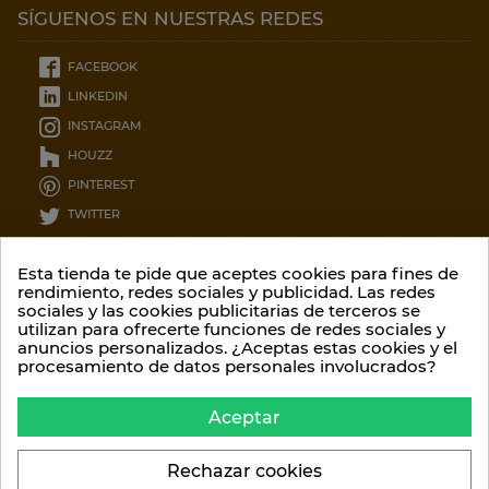
SÍGUENOS EN NUESTRAS REDES
FACEBOOK
LINKEDIN
INSTAGRAM
HOUZZ
PINTEREST
TWITTER
CONTÁCTENOS
Esta tienda te pide que aceptes cookies para fines de
rendimiento, redes sociales y publicidad. Las redes
sociales y las cookies publicitarias de terceros se
Garcia lorca 12, 8ºC
utilizan para ofrecerte funciones de redes sociales y
36209 - Pontevedra
anuncios personalizados. ¿Aceptas estas cookies y el
procesamiento de datos personales involucrados?
Contáctenos por teléfono::
(34) 986 20 75 52
Aceptar
O por email:
info@climalis.com
Rechazar cookies