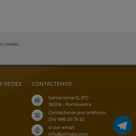
DE COOKIES
S REDES
CONTÁCTENOS
Garcia lorca 12, 8ºC
36209 - Pontevedra
Contáctenos por teléfono::
(34) 986 20 75 52
O por email:
info@climalis.com