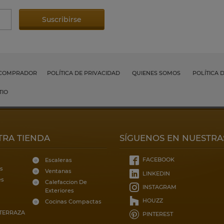
 COMPRADOR
POLÍTICA DE PRIVACIDAD
QUIENES SOMOS
POLÍTICA 
TIO
TRA TIENDA
SÍGUENOS EN NUESTRA
FACEBOOK
Escaleras
s
Ventanas
LINKEDIN
es
Calefaccion De
INSTAGRAM
Exteriores
HOUZZ
Cocinas Compactas
 TERRAZA
PINTEREST