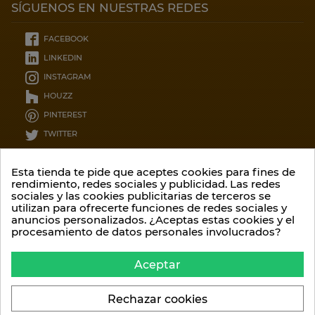
SÍGUENOS EN NUESTRAS REDES
FACEBOOK
LINKEDIN
INSTAGRAM
HOUZZ
PINTEREST
TWITTER
CONTÁCTENOS
Esta tienda te pide que aceptes cookies para fines de
rendimiento, redes sociales y publicidad. Las redes
sociales y las cookies publicitarias de terceros se
Garcia lorca 12, 8ºC
utilizan para ofrecerte funciones de redes sociales y
36209 - Pontevedra
anuncios personalizados. ¿Aceptas estas cookies y el
procesamiento de datos personales involucrados?
Contáctenos por teléfono::
(34) 986 20 75 52
Aceptar
O por email:
info@climalis.com
Rechazar cookies