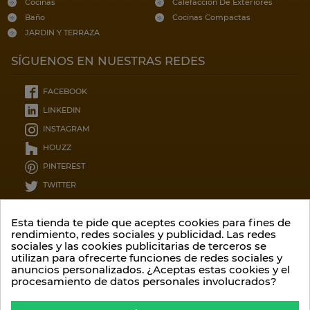
Cocinas
Calefaccion De Exteriores
Baño
Cocinas Compactas
JARDIN Y TERRAZA
SÍGUENOS EN NUESTRAS REDES
FACEBOOK
LINKEDIN
INSTAGRAM
HOUZZ
PINTEREST
TWITTER
CONTÁCTENOS
Esta tienda te pide que aceptes cookies para fines de
rendimiento, redes sociales y publicidad. Las redes
sociales y las cookies publicitarias de terceros se
Garcia lorca 12, 8ºC
utilizan para ofrecerte funciones de redes sociales y
36209 - Pontevedra
anuncios personalizados. ¿Aceptas estas cookies y el
procesamiento de datos personales involucrados?
Contáctenos por teléfono::
(34) 986 20 75 52