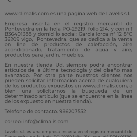
www.climalis.com es una pagina web de Lavelis s.l.
Empresa inscrita en el registro mercantil de
Pontevedra en la hoja PO-29219, folio 214, y con nif
B36401388 y domicilio social; Garcia lorca nº 12 8ºC
36209 vigo, Pontevedra. que se dedica a la venta
on line de productos de calefacción, aire
acondicionado, tratamiento de agua y aire,
productos para jardín, muebles.
En nuestra tienda Ud. siempre podrá encontrar
artículos de la última tecnologia y del diseño mas
avanzado. Por otra parte nuestros clientes nos
pueden solicitar información acerca de cualquiera
de los productos expuestos en www.climalis.com, o
bien una solicitarnos la busqueda de un
determinado articulo (que se encuentre en la linea
de los expuesto en nuestra tienda).
Telefono de contacto: 986207552
correo: info@climalis.com
Lavelis s.l. es una empresa inscrita en el registro mercantil de
Pontevedra en la hoja PO-29219,folio 214, con nif B36401388.