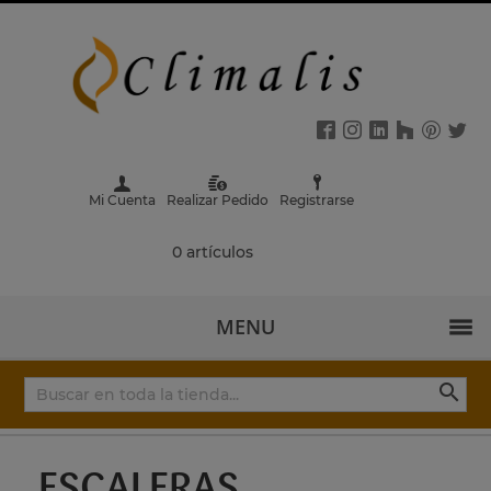
Mi Cuenta
Realizar Pedido
Registrarse
0 artículos
MENU

ESCALERAS