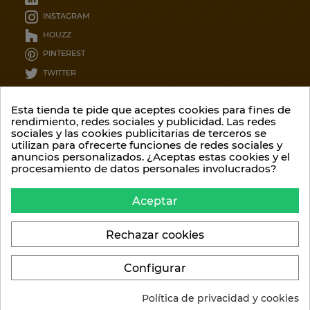
INSTAGRAM
HOUZZ
PINTEREST
TWITTER
CONTÁCTENOS
Esta tienda te pide que aceptes cookies para fines de
rendimiento, redes sociales y publicidad. Las redes
sociales y las cookies publicitarias de terceros se
Garcia lorca 12, 8ºC
utilizan para ofrecerte funciones de redes sociales y
36209 - Pontevedra
anuncios personalizados. ¿Aceptas estas cookies y el
procesamiento de datos personales involucrados?
Contáctenos por teléfono::
(34) 986 20 75 52
Aceptar
O por email:
info@climalis.com
Rechazar cookies
Configurar
Política de privacidad y cookies
Lavelis S.L