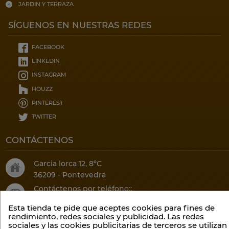
JARDIN Y TERRAZA
SÍGUENOS EN NUESTRAS REDES
FACEBOOK
LINKEDIN
INSTAGRAM
HOUZZ
PINTEREST
TWITTER
CONTÁCTENOS
Garcia lorca 12, 8ºC
36209 - Pontevedra
Contáctenos por teléfono::
(34) 986 20 75 52
Esta tienda te pide que aceptes cookies para fines de
O por email:
rendimiento, redes sociales y publicidad. Las redes
sociales y las cookies publicitarias de terceros se utilizan
info@climalis.com