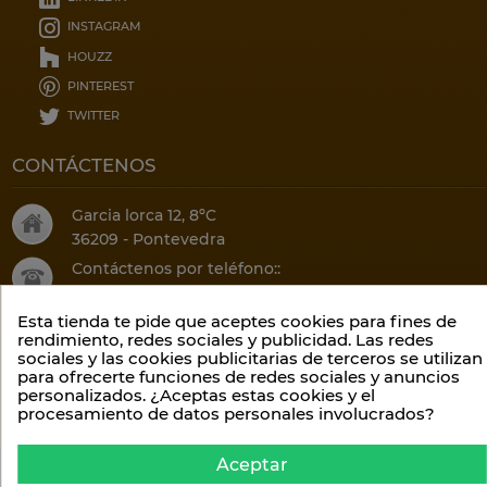
INSTAGRAM
HOUZZ
PINTEREST
TWITTER
CONTÁCTENOS
Garcia lorca 12, 8ºC
36209 - Pontevedra
Contáctenos por teléfono::
(34) 986 20 75 52
Esta tienda te pide que aceptes cookies para fines de
O por email:
rendimiento, redes sociales y publicidad. Las redes
info@climalis.com
sociales y las cookies publicitarias de terceros se utilizan
para ofrecerte funciones de redes sociales y anuncios
personalizados. ¿Aceptas estas cookies y el
procesamiento de datos personales involucrados?
Aceptar
Lavelis S.L