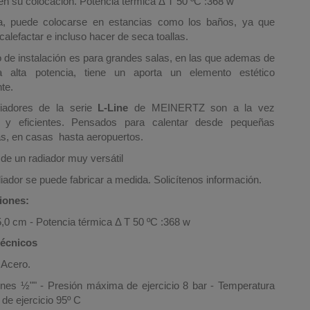
 en su colocacion.
Potencia térmica Δ T 50 ºC :368 w
, puede colocarse en estancias como los baños, ya que
calefactar e incluso hacer de seca toallas.
o de instalación es para grandes salas, en las que ademas de
 alta potencia, tiene un aporta un elemento estético
te.
iadores de la serie
L-Line
de MEINERTZ son a la vez
 y eficientes. Pensados para calentar desde pequeñas
as, en casas hasta aeropuertos.
 de un radiador muy versátil
iador se puede fabricar a medida. Solicítenos información.
iones:
,0 cm - Potencia térmica Δ T 50 ºC :368 w
Técnicos
 Acero.
nes ½"" - Presión máxima de ejercicio 8 bar - Temperatura
de ejercicio 95º C