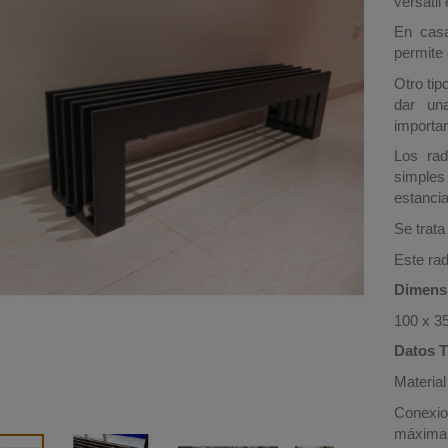
versatil
En casa
permite 
Otro tip
dar una
importan
Los rad
simples
estanci
Se trata
Este rad
Dimens
100 x 35
Datos 
Material
Conexio
máxima 