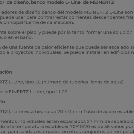
or de diseño, banco modelo L- Line de MEINERTZ
diadores de diseño banco del modelo MEINERTZ L-Line son ú
puede usar para contrarrestar corrientes descendentes frías
 principal fuente de calefacción.
ta sobre el piso, y puede por lo tanto, formar una solución 
, o en el baño.
a de una fuente de calor eficiente que puede ser escalado s
o a proyectos individuales. Se puede instalar en edificios n
ación
Z L-Line, tipo LL (número de tuberías llenas de agua).
: MEINERTZ L-Line, tipo LL06.
to
Z L-Line está hecho de 70 x 11 mm Tubo de acero estable 
mentos individuales están espaciados 27 mm de separación. 
o a la temperatura establecer 70/40/20 es de 55 vatios por 
tar para salidas estimadas en otros conjuntos de temperat