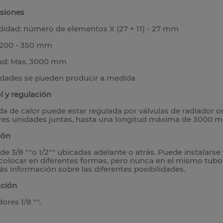
siones
didad: número de elementos X (27 + 11) - 27 mm
: 200 - 350 mm
ud: Max. 3000 mm
idades se pueden producir a medida
l y regulación
ida de calor puede estar regulada por válvulas de radiador o
tres unidades juntas, hasta una longitud máxima de 3000 
ión
e 3/8 ""o 1/2"" ubicadas adelante o atrás. Puede instalarse 
olocar en diferentes formas, pero nunca en el mismo tubo
s información sobre las diferentes posibilidades.
ación
ores 1/8 "".