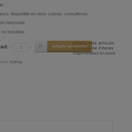
o:
lanco
. disponible en otros colores. consultenos.
ión horizontal.
 no incluidas.
Añade este artículo
Añadir al carrito
dad:
a tu lista de interes
Disponibilidad:
En stock
envío:
20,00 kg