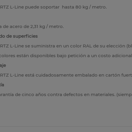
TZ L-Line puede soportar hasta 80 kg / metro.
a de acero de 2,31 kg / metro.
o de superficies
TZ L-Line se suministra en un color RAL de su elección (bl
colores están disponibles bajo petición a un costo adicional
aje
TZ L-Line está cuidadosamente embalado en cartón fuerte
ía
rantía de cinco años contra defectos en materiales. (siem