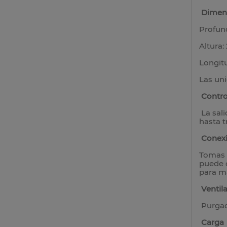
Dimen
Profun
Altura
Longit
Las un
Contro
La sal
hasta 
Conex
Tomas d
puede c
para má
Ventil
Purgad
Carga