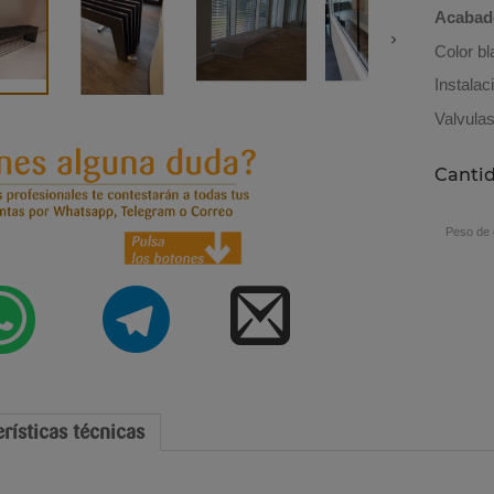
Acabad
Color b
Instalac
Valvulas
Canti
Peso de 
rísticas técnicas