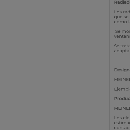
Radiad
Los ra
que se 
como la
Se mon
ventana
Se trat
adaptad
Design
MEINERT
Ejemplo
Produc
MEINERT
Los ele
estimad
contac