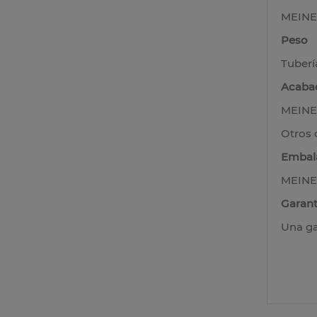
MEINER
Peso
Tuberí
Acabad
MEINER
Otros 
Embal
MEINER
Garant
Una ga