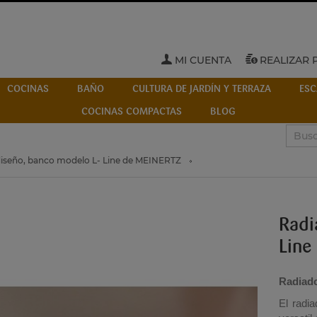
MI CUENTA
REALIZAR 
COCINAS
BAÑO
CULTURA DE JARDÍN Y TERRAZA
ESC
COCINAS COMPACTAS
BLOG
diseño, banco modelo L- Line de MEINERTZ
Radi
Line
Radiad
El radi