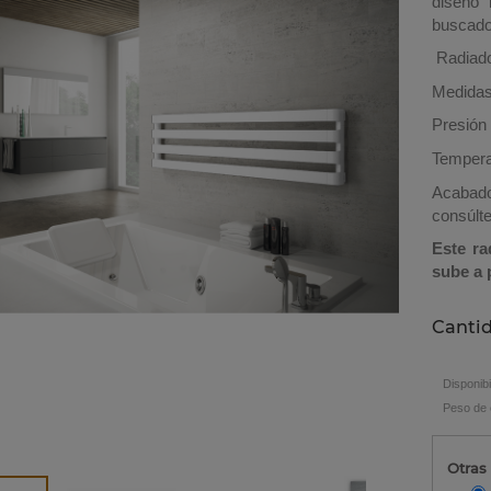
diseño 
buscado 
Radiado
Medidas
Presión 
Tempera
Acabado
consúlt
Este ra
sube a 
Canti
Disponibi
Peso de 
Otras