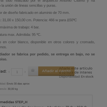
ha sido realizado por el arquitecto Antonio Citterio y ha
la unión de lineas sencillas y puras.
r de diseño fabricado en aluminio de 70 mm.
: 31,00 x 150,00 cm. Potencia: 466 w para
Δ
50ºC
máxima de trabajo: 4 bar.
tura max. Admitida: 95 ºC.
 en color blanco, disponible en otros colores y cromado,
enos.
diador se fabrica por pedido, se entrega en bajo, no se
piso.
Añade este artículo
Añadir al carrito
dad:
a tu lista de interes
Disponibilidad:
En stock
lidad:
Envio 30 dias aprox
envío:
30,00 kg
 medidas STEP_H