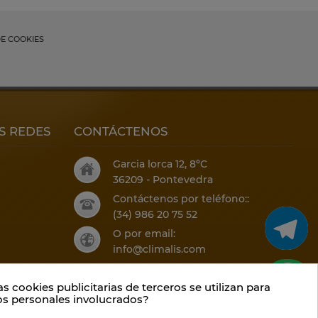
DE COOKIES
S REDES
CONTÁCTENOS
Garcia lorca 12, 8ºC
36209 - Pontevedra
Contáctenos por teléfono::
(34) 986 20 75 52
O por email:
info@climalis.com
s cookies publicitarias de terceros se utilizan para
os personales involucrados?