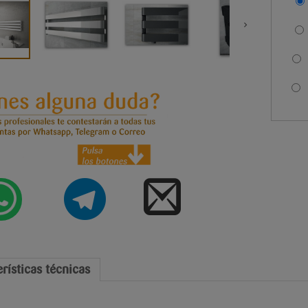
S
S
rísticas técnicas