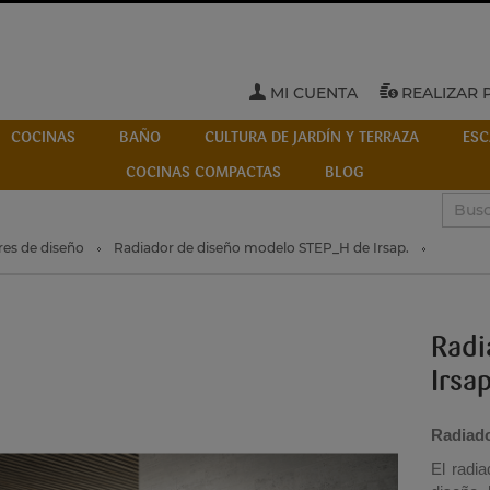
MI CUENTA
REALIZAR 
COCINAS
BAÑO
CULTURA DE JARDÍN Y TERRAZA
ESC
COCINAS COMPACTAS
BLOG
ores de diseño
Radiador de diseño modelo STEP_H de Irsap.
Radi
Irsap
Radiado
El radi