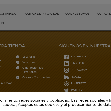
 COMPRADOR
POLÍTICA DE PRIVACIDAD
QUIENES SOMOS
POLÍTICA 
TIO
TRA TIENDA
SÍGUENOS EN NUESTRA
FACEBOOK
Escaleras
s
Ventanas
LINKEDIN
es
Calefaccion De
INSTAGRAM
Exteriores
HOUZZ
Cocinas Compactas
 TERRAZA
PINTEREST
TWITTER
imiento, redes sociales y publicidad. Las redes sociales y la
alizados. ¿Aceptas estas cookies y el procesamiento de dat