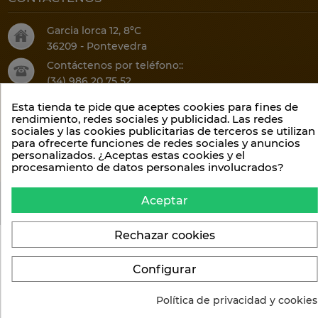
Garcia lorca 12, 8ºC
36209 - Pontevedra
Contáctenos por teléfono::
(34) 986 20 75 52
O por email:
Esta tienda te pide que aceptes cookies para fines de
info@climalis.com
rendimiento, redes sociales y publicidad. Las redes
sociales y las cookies publicitarias de terceros se utilizan
para ofrecerte funciones de redes sociales y anuncios
personalizados. ¿Aceptas estas cookies y el
procesamiento de datos personales involucrados?
Aceptar
Lavelis S.L
Rechazar cookies
Configurar
Política de privacidad y cookies