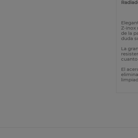
Radiado
Elegant
Z-inox 
de la p
duda so
La gran
resiste
cuanto 
El acer
elimin
limpiad