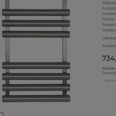
Material
Acabado 
Conexio
Presión
Tempera
Instalac
Valvulas
Acabado
734
Añade e
Disponib
Peso de 