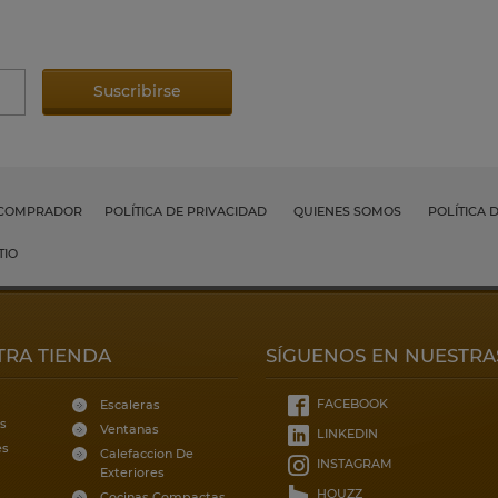
 COMPRADOR
POLÍTICA DE PRIVACIDAD
QUIENES SOMOS
POLÍTICA 
TIO
TRA TIENDA
SÍGUENOS EN NUESTRA
FACEBOOK
Escaleras
s
Ventanas
LINKEDIN
es
Calefaccion De
INSTAGRAM
Exteriores
HOUZZ
Cocinas Compactas