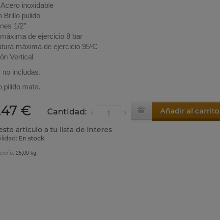
 Acero inoxidable
Brillo pulido
nes 1/2”
 máxima de ejercicio 8 bar
tura máxima de ejercicio 95ºC
ión Vertical
 no includas.
 pilido mate.
,47 €
Añadir al carrito
Cantidad:
ste artículo a tu lista de interes
ilidad:
En stock
envío:
25,00 kg