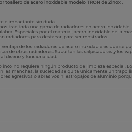
r toallero de acero inoxidable modelo TRON de Zinox .
e e impactante sin duda.
nos trae toda una gama de radiadores en acero inoxidable. 
alabra. Especiales por el material, acero inoxidable de la mas
n radiadores para destacar, para ser mostrados.
 ventaja de los radiadores de acero inoxidable es que se 
ncia de otros radiadores. Soportan las salpicaduras y los 
al diseño y funcionalidad.
o inox no requiere ningún producto de limpieza especial. Los 
an las manchas, la suciedad se quita únicamente un trapo
ores agresivos o abrasivos ni estropajos de aluminio porque