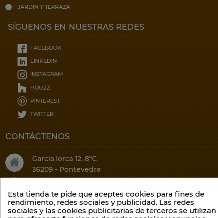
JARDIN Y TERRAZA
SÍGUENOS EN NUESTRAS REDES
FACEBOOK
LINKEDIN
INSTAGRAM
HOUZZ
PINTEREST
TWITTER
CONTÁCTENOS
Garcia lorca 12, 8ºC
36209 - Pontevedra
Contáctenos por teléfono::
(34) 986 20 75 52
Esta tienda te pide que aceptes cookies para fines de
rendimiento, redes sociales y publicidad. Las redes
O por email:
sociales y las cookies publicitarias de terceros se utilizan
info@climalis.com