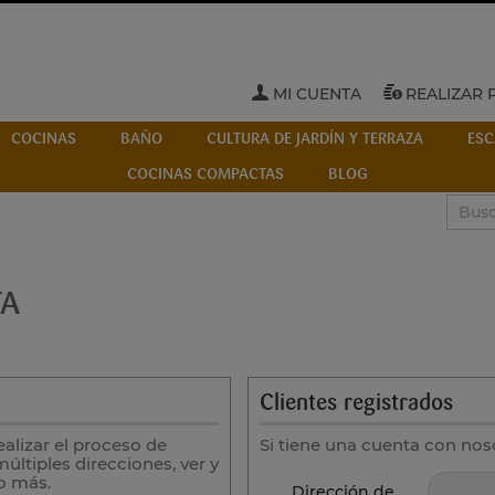
MI CUENTA
REALIZAR 
COCINAS
BAÑO
CULTURA DE JARDÍN Y TERRAZA
ESC
COCINAS COMPACTAS
BLOG
TA
Clientes registrados
ealizar el proceso de
Si tiene una cuenta con nos
ltiples direcciones, ver y
o más.
Dirección de