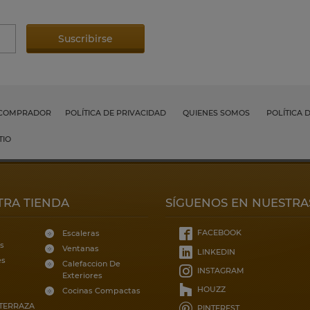
 COMPRADOR
POLÍTICA DE PRIVACIDAD
QUIENES SOMOS
POLÍTICA 
TIO
TRA TIENDA
SÍGUENOS EN NUESTRA
FACEBOOK
Escaleras
s
Ventanas
LINKEDIN
es
Calefaccion De
INSTAGRAM
Exteriores
HOUZZ
Cocinas Compactas
 TERRAZA
PINTEREST