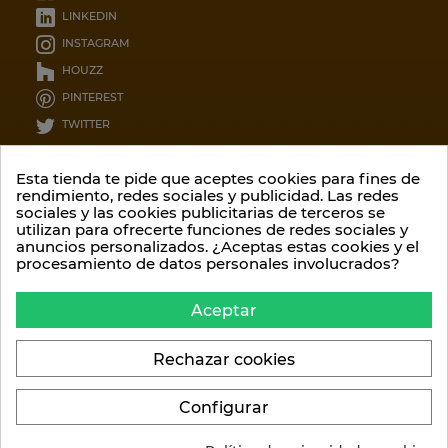
LINKEDIN
INSTAGRAM
HOUZZ
PINTEREST
TWITTER
CONTÁCTENOS
Esta tienda te pide que aceptes cookies para fines de
rendimiento, redes sociales y publicidad. Las redes
sociales y las cookies publicitarias de terceros se
Garcia lorca 12, 8ºC
utilizan para ofrecerte funciones de redes sociales y
36209 - Pontevedra
anuncios personalizados. ¿Aceptas estas cookies y el
procesamiento de datos personales involucrados?
Contáctenos por teléfono::
(34) 986 20 75 52
Aceptar
O por email:
info@climalis.com
Rechazar cookies
Configurar