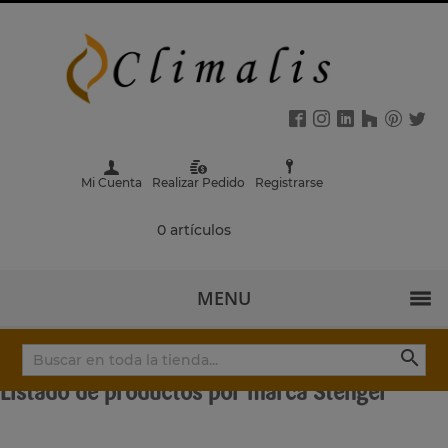
Mi Cuenta
Realizar Pedido
Registrarse
0 artículos
MENU

Listado de productos por marca Stengel